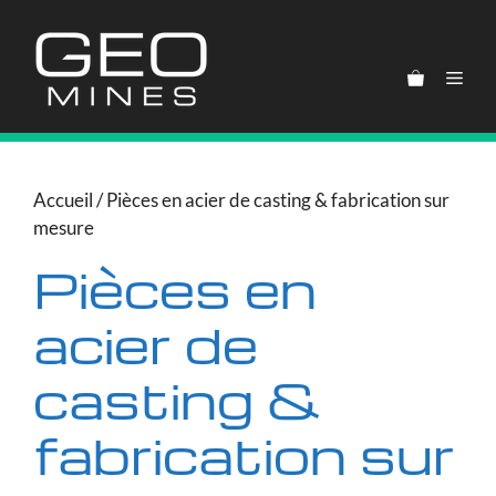
Aller
au
contenu
Men
Accueil
/ Pièces en acier de casting & fabrication sur
mesure
Pièces en
acier de
casting &
fabrication sur