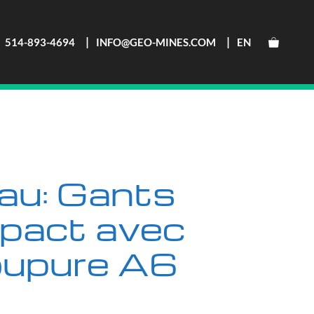
514-893-4694
INFO@GEO-MINES.COM
EN
au: Gants
mpact avec
oupure A6