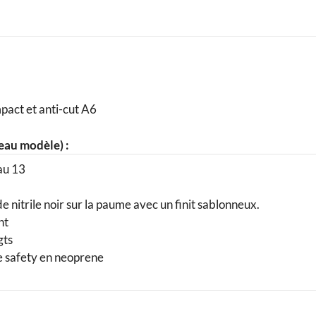
act et anti-cut A6
eau modèle) :
au 13
 nitrile noir sur la paume avec un finit sablonneux.
nt
gts
le safety en neoprene