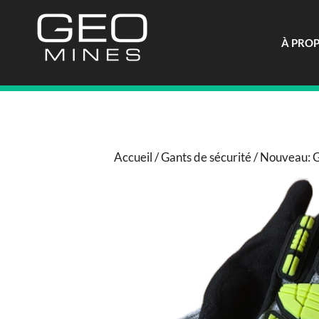
Aller
au
contenu
À PRO
Accueil
/
Gants de sécurité
/ Nouveau: G